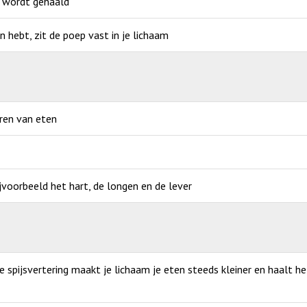
p wordt gehaald
an hebt, zit de poep vast in je lichaam
eren van eten
jvoorbeeld het hart, de longen en de lever
de spijsvertering maakt je lichaam je eten steeds kleiner en haalt h