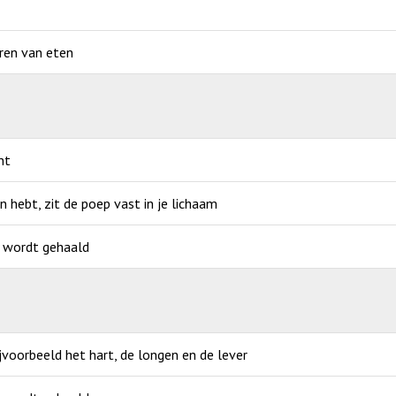
eren van eten
nt
an hebt, zit de poep vast in je lichaam
p wordt gehaald
jvoorbeeld het hart, de longen en de lever