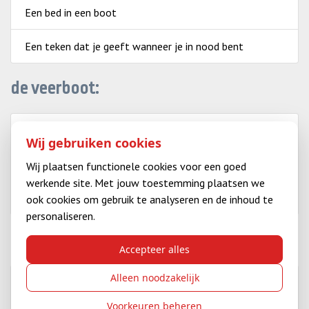
Een bed in een boot
Een teken dat je geeft wanneer je in nood bent
de veerboot:
Een schip dat gemaakt is om veel mensen te vervoeren
Wij gebruiken cookies
Een plek waar kinderen door de weeks wonen
Wij plaatsen functionele cookies voor een goed
werkende site. Met jouw toestemming plaatsen we
Een boot die dagelijks tussen twee plaatsen vaart
ook cookies om gebruik te analyseren en de inhoud te
personaliseren.
in nood zijn:
Accepteer alles
Alleen noodzakelijk
in grote moeilijkheden of in gevaar zijn
Voorkeuren beheren